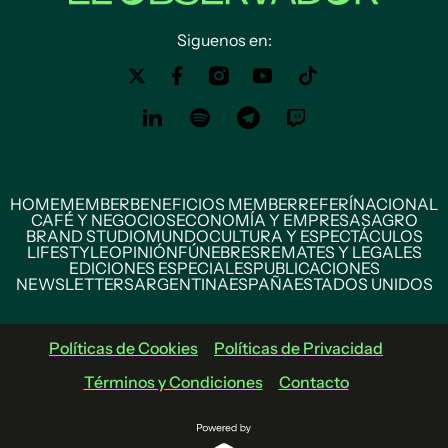
Siguenos en:
HOME
MEMBER
BENEFICIOS MEMBER
REFERÍ
NACIONAL
CAFÉ Y NEGOCIOS
ECONOMÍA Y EMPRESAS
AGRO
BRAND STUDIO
MUNDO
CULTURA Y ESPECTÁCULOS
LIFESTYLE
OPINIÓN
FÚNEBRES
REMATES Y LEGALES
EDICIONES ESPECIALES
PUBLICACIONES
NEWSLETTERS
ARGENTINA
ESPAÑA
ESTADOS UNIDOS
Políticas de Cookies
Políticas de Privacidad
Términos y Condiciones
Contacto