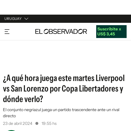
URUGUAY
Suscribite x
URUGUAY
US$ 3,45
ARGENTINA
ESPAÑA
ESTADOS UNIDOS
¿A qué hora juega este martes Liverpool
vs San Lorenzo por Copa Libertadores y
dónde verlo?
El conjunto negriazul juega un partido trascendente ante un rival
directo
23 de abril 2024
19:55 hs