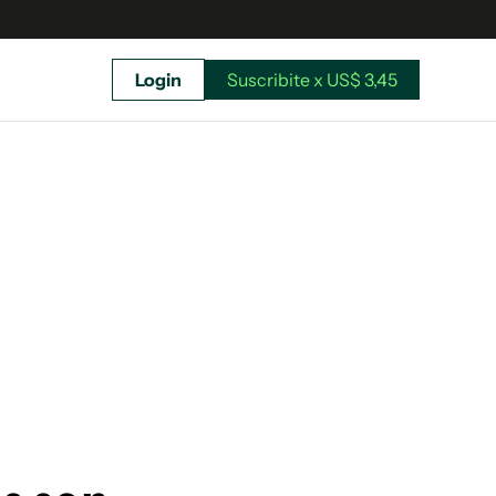
Login
Suscribite x US$ 3,45
uscríbete ahora a El Observador y elegí hasta
donde llegar.
Suscribite x US$ 3,45