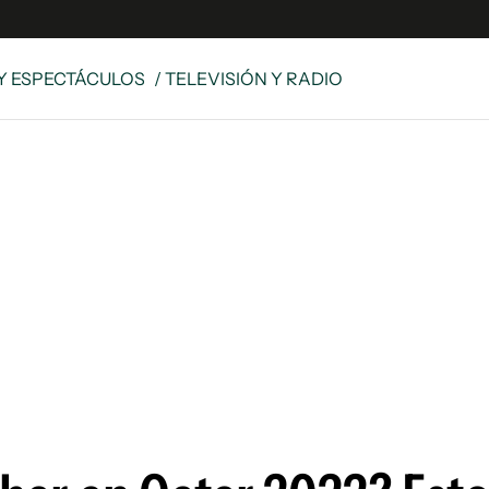
Y ESPECTÁCULOS
/ TELEVISIÓN Y RADIO
e
S
n
es
Siguenos en:
 y Legales
es especiales
ciones
ters
ina
 Unidos