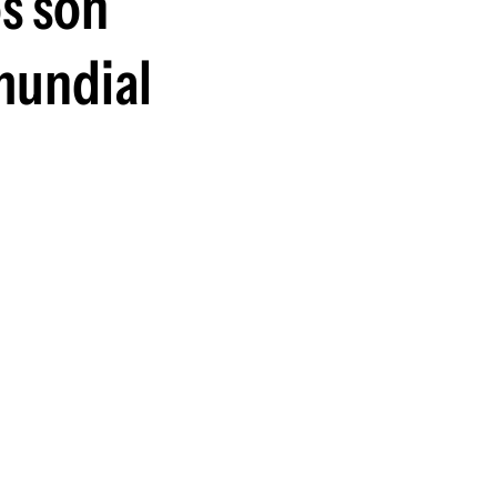
os son
 mundial