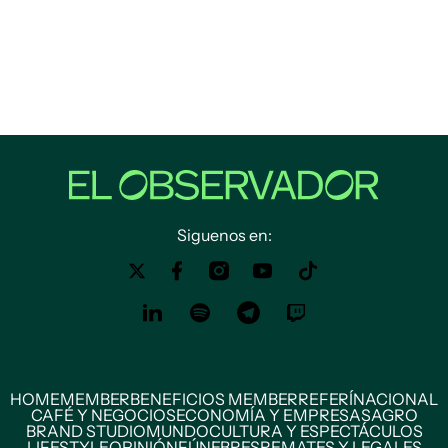
Siguenos en:
HOME
MEMBER
BENEFICIOS MEMBER
REFERÍ
NACIONAL
CAFÉ Y NEGOCIOS
ECONOMÍA Y EMPRESAS
AGRO
BRAND STUDIO
MUNDO
CULTURA Y ESPECTÁCULOS
LIFESTYLE
OPINIÓN
FÚNEBRES
REMATES Y LEGALES