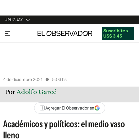
URUGUAY
Suscribite x
URUGUAY
US$ 3,45
ARGENTINA
ESPAÑA
ESTADOS UNIDOS
4 de diciembre 2021
5:03 hs
Por
Adolfo Garcé
Agregar El Observador en
Académicos y políticos: el medio vaso
lleno