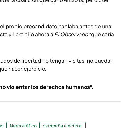
s
de la coalición que ganó en 2019, pero que
del propio precandidato hablaba antes de una
sta y Lara dijo ahora a
El Observador
que sería
ivados de libertad no tengan visitas, no puedan
que hacer ejercicio.
no violentar los derechos humanos".
mo
Narcotráfico
campaña electoral