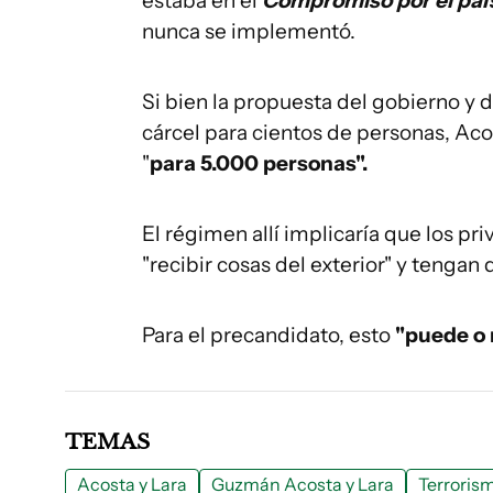
estaba en el
Compromiso por el paí
nunca se implementó.
Si bien la propuesta del gobierno y 
cárcel para cientos de personas, Aco
"
para 5.000 personas".
El régimen allí implicaría que los pr
"recibir cosas del exterior" y tengan 
Para el precandidato, esto
"puede o 
TEMAS
Acosta y Lara
Guzmán Acosta y Lara
Terroris