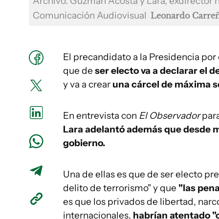
Archivo. Guzmán Acosta y Lara, exdirector 
Comunicación Audiovisual
Leonardo Carre
El precandidato a la Presidencia por
que de
ser electo va a declarar el 
y va a crear
una cárcel de máxima s
En entrevista con
El Observador
para
Lara adelantó además que desde ma
gobierno.
Una de ellas es que de ser electo pre
delito de terrorismo" y que
"las pen
es que los privados de libertad, narc
internacionales,
habrían atentado "c