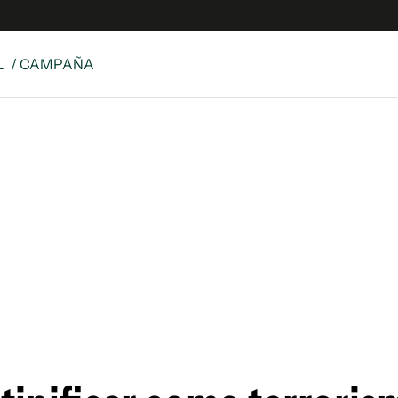
L
/ CAMPAÑA
e
S
n
es
Siguenos en:
 y Legales
es especiales
ciones
ters
ina
 Unidos