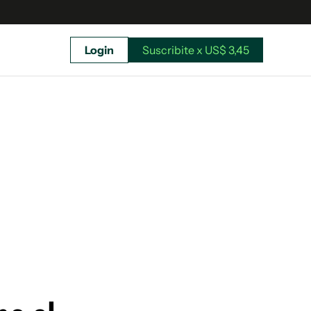
Login
Suscribite x US$ 3,45
uscríbete ahora a El Observador y elegí hasta
donde llegar.
Suscribite x US$ 3,45