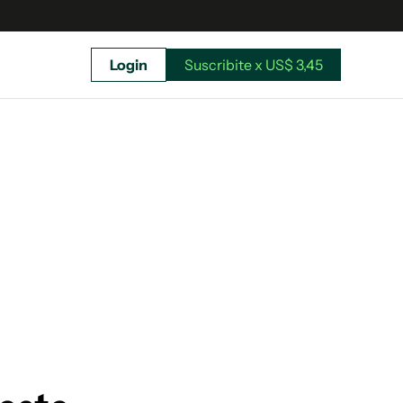
Login
Suscribite x US$ 3,45
uscríbete ahora a El Observador y elegí hasta
donde llegar.
Suscribite x US$ 3,45