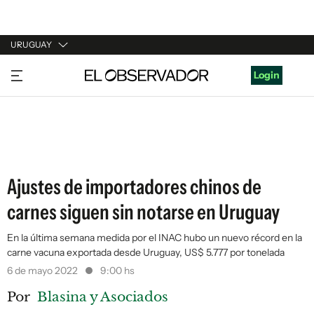
URUGUAY
URUGUAY
Login
ARGENTINA
ESPAÑA
ESTADOS UNIDOS
Ajustes de importadores chinos de
carnes siguen sin notarse en Uruguay
En la última semana medida por el INAC hubo un nuevo récord en la
carne vacuna exportada desde Uruguay, US$ 5.777 por tonelada
6 de mayo 2022
9:00 hs
Por
Blasina y Asociados