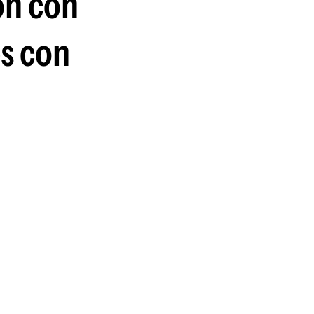
ón con
guenos en:
s con