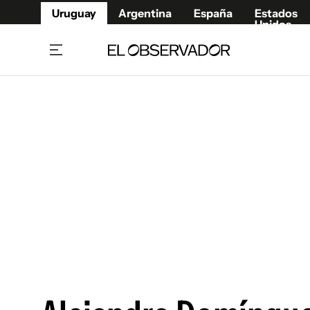
Uruguay
Argentina
España
Estados
Unidos
Home
Juegos 
Referí
Rugby
Fútbol
Básque
Mundial 2026
Tenis
Resultados Deportivos
Runnin
Fútbol internacional
Polidep
Copa Libertadores
Motor