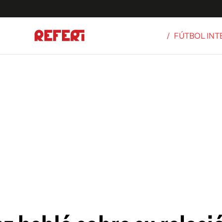
/
FÚTBOL IN
Olímpicos
S
tbol
g
ortivo