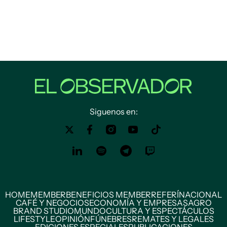
Siguenos en:
HOME
MEMBER
BENEFICIOS MEMBER
REFERÍ
NACIONAL
CAFÉ Y NEGOCIOS
ECONOMÍA Y EMPRESAS
AGRO
BRAND STUDIO
MUNDO
CULTURA Y ESPECTÁCULOS
LIFESTYLE
OPINIÓN
FÚNEBRES
REMATES Y LEGALES