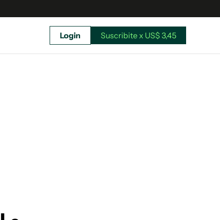
Login
Suscribite x US$ 3,45
uscríbete ahora a El Observador y elegí hasta
donde llegar.
Suscribite x US$ 3,45