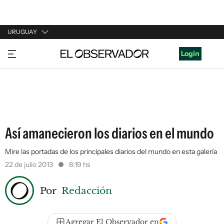
URUGUAY
URUGUAY
Login
ARGENTINA
ESPAÑA
ESTADOS UNIDOS
Así amanecieron los diarios en el mundo
Mire las portadas de los principales diarios del mundo en esta galería
22 de julio 2013
8:19 hs
Por
Redacción
Agregar El Observador en