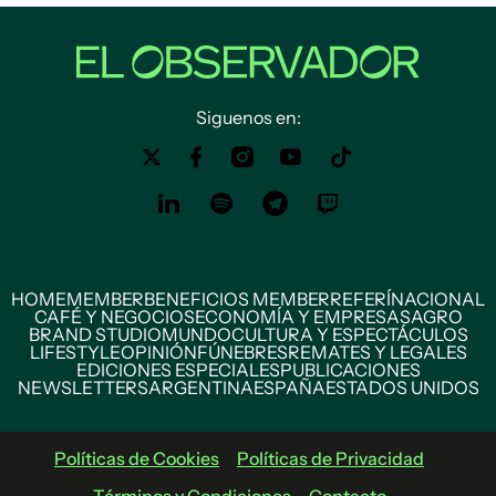
Siguenos en:
HOME
MEMBER
BENEFICIOS MEMBER
REFERÍ
NACIONAL
CAFÉ Y NEGOCIOS
ECONOMÍA Y EMPRESAS
AGRO
BRAND STUDIO
MUNDO
CULTURA Y ESPECTÁCULOS
LIFESTYLE
OPINIÓN
FÚNEBRES
REMATES Y LEGALES
EDICIONES ESPECIALES
PUBLICACIONES
NEWSLETTERS
ARGENTINA
ESPAÑA
ESTADOS UNIDOS
Políticas de Cookies
Políticas de Privacidad
Términos y Condiciones
Contacto