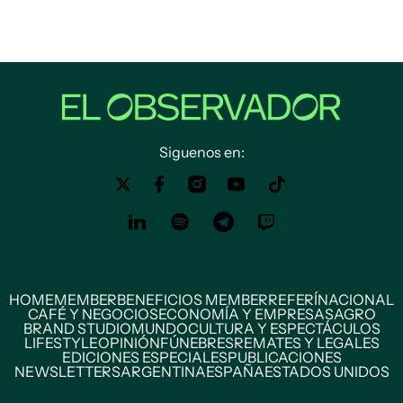
Siguenos en:
HOME
MEMBER
BENEFICIOS MEMBER
REFERÍ
NACIONAL
CAFÉ Y NEGOCIOS
ECONOMÍA Y EMPRESAS
AGRO
BRAND STUDIO
MUNDO
CULTURA Y ESPECTÁCULOS
LIFESTYLE
OPINIÓN
FÚNEBRES
REMATES Y LEGALES
EDICIONES ESPECIALES
PUBLICACIONES
NEWSLETTERS
ARGENTINA
ESPAÑA
ESTADOS UNIDOS