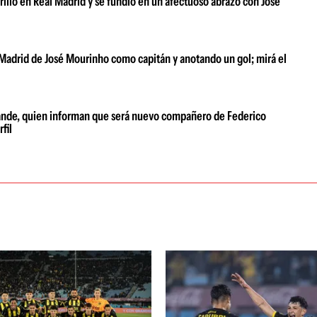
brilló en Real Madrid y se fundió en un afectuoso abrazo con José
 Madrid de José Mourinho como capitán y anotando un gol; mirá el
ande, quien informan que será nuevo compañero de Federico
fil