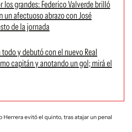
r los grandes: Federico Valverde brilló
en un afectuoso abrazo con José
sto de la jornada
n todo y debutó con el nuevo Real
o capitán y anotando un gol; mirá el
o Herrera evitó el quinto, tras atajar un penal