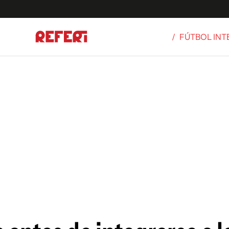
/
FÚTBOL IN
Olímpicos
S
tbol
g
ortivo