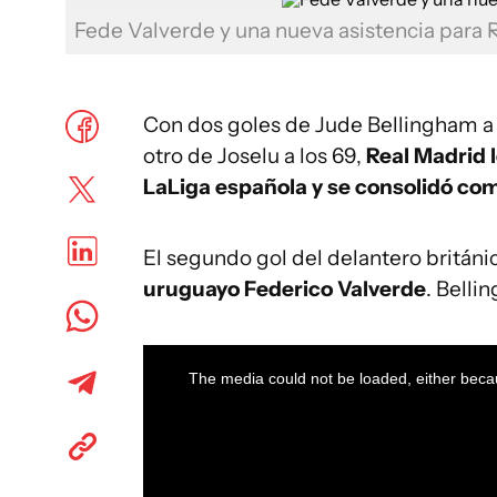
Fede Valverde y una nueva asistencia para 
Con dos goles de Jude Bellingham a lo
otro de Joselu a los 69,
Real Madrid 
LaLiga española y se consolidó com
El segundo gol del delantero británi
uruguayo Federico Valverde
. Belli
This
is
a
The media could not be loaded, either becau
modal
window.