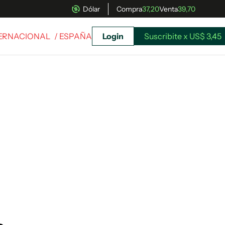
Dólar
Compra
37,20
Venta
39,70
TERNACIONAL
/ ESPAÑA
Login
Suscribite x US$ 3,45
uscríbete ahora a El Observador y elegí hasta
donde llegar.
Suscribite x US$ 3,45