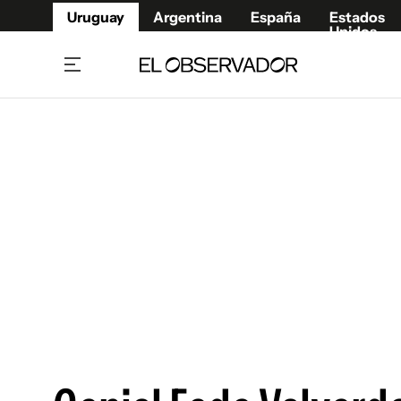
Uruguay
Argentina
España
Estados
Unidos
Home
Juegos 
Referí
Rugby
Fútbol
Básque
Mundial 2026
Tenis
Resultados Deportivos
Runnin
Fútbol internacional
Polidep
Copa Libertadores
Motor