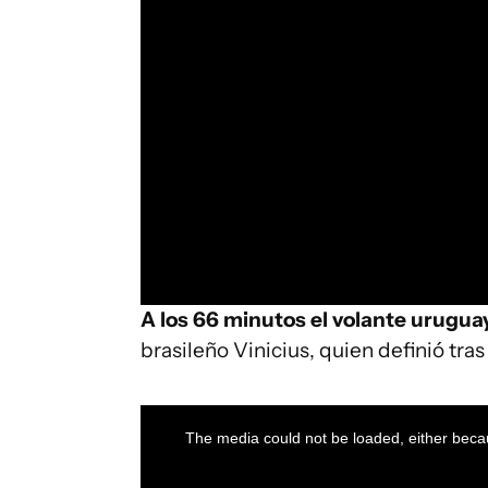
A los 66 minutos el volante urugua
brasileño Vinicius, quien definió tras
This
is
a
The media could not be loaded, either becau
modal
window.