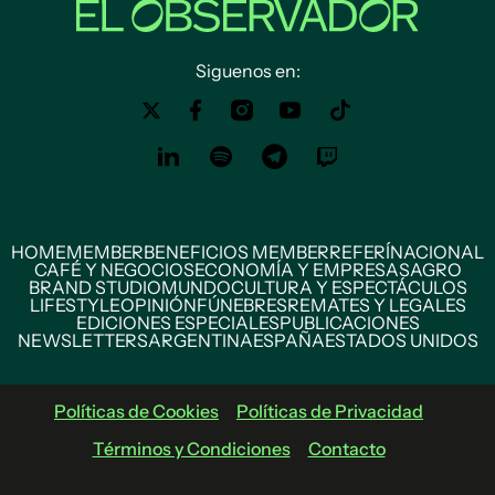
Siguenos en:
HOME
MEMBER
BENEFICIOS MEMBER
REFERÍ
NACIONAL
CAFÉ Y NEGOCIOS
ECONOMÍA Y EMPRESAS
AGRO
BRAND STUDIO
MUNDO
CULTURA Y ESPECTÁCULOS
LIFESTYLE
OPINIÓN
FÚNEBRES
REMATES Y LEGALES
EDICIONES ESPECIALES
PUBLICACIONES
NEWSLETTERS
ARGENTINA
ESPAÑA
ESTADOS UNIDOS
Políticas de Cookies
Políticas de Privacidad
Términos y Condiciones
Contacto