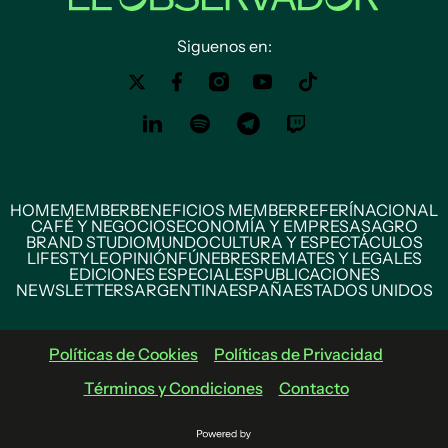
Siguenos en:
HOME
MEMBER
BENEFICIOS MEMBER
REFERÍ
NACIONAL
CAFÉ Y NEGOCIOS
ECONOMÍA Y EMPRESAS
AGRO
BRAND STUDIO
MUNDO
CULTURA Y ESPECTÁCULOS
LIFESTYLE
OPINIÓN
FÚNEBRES
REMATES Y LEGALES
EDICIONES ESPECIALES
PUBLICACIONES
NEWSLETTERS
ARGENTINA
ESPAÑA
ESTADOS UNIDOS
Políticas de Cookies
Políticas de Privacidad
Términos y Condiciones
Contacto