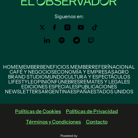
Siguenos en:
HOME
MEMBER
BENEFICIOS MEMBER
REFERÍ
NACIONAL
CAFÉ Y NEGOCIOS
ECONOMÍA Y EMPRESAS
AGRO
BRAND STUDIO
MUNDO
CULTURA Y ESPECTÁCULOS
LIFESTYLE
OPINIÓN
FÚNEBRES
REMATES Y LEGALES
EDICIONES ESPECIALES
PUBLICACIONES
NEWSLETTERS
ARGENTINA
ESPAÑA
ESTADOS UNIDOS
Políticas de Cookies
Políticas de Privacidad
Términos y Condiciones
Contacto