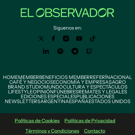
Siguenos en:
HOME
MEMBER
BENEFICIOS MEMBER
REFERÍ
NACIONAL
CAFÉ Y NEGOCIOS
ECONOMÍA Y EMPRESAS
AGRO
BRAND STUDIO
MUNDO
CULTURA Y ESPECTÁCULOS
LIFESTYLE
OPINIÓN
FÚNEBRES
REMATES Y LEGALES
EDICIONES ESPECIALES
PUBLICACIONES
NEWSLETTERS
ARGENTINA
ESPAÑA
ESTADOS UNIDOS
Políticas de Cookies
Políticas de Privacidad
Términos y Condiciones
Contacto