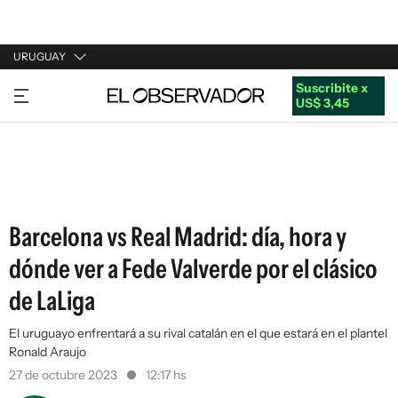
URUGUAY
Suscribite x
URUGUAY
US$ 3,45
ARGENTINA
ESPAÑA
ESTADOS UNIDOS
Barcelona vs Real Madrid: día, hora y
dónde ver a Fede Valverde por el clásico
de LaLiga
El uruguayo enfrentará a su rival catalán en el que estará en el plantel
Ronald Araujo
27 de octubre 2023
12:17 hs