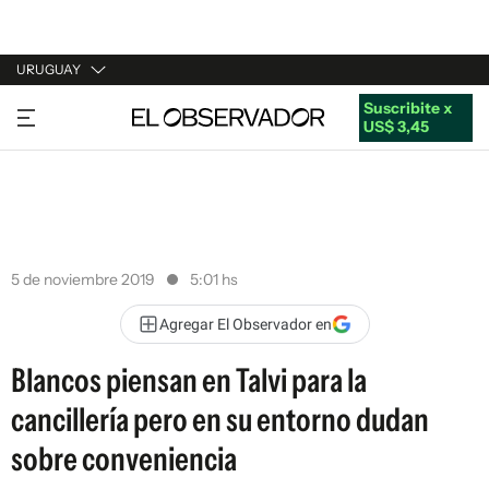
URUGUAY
Suscribite x
URUGUAY
US$ 3,45
ARGENTINA
ESPAÑA
ESTADOS UNIDOS
5 de noviembre 2019
5:01 hs
Agregar El Observador en
Blancos piensan en Talvi para la
cancillería pero en su entorno dudan
sobre conveniencia