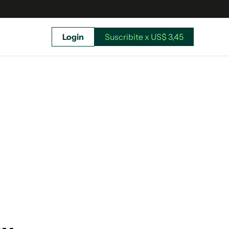
Login
Suscribite x US$ 3,45
uscríbete ahora a El Observador y elegí hasta
donde llegar.
Suscribite x US$ 3,45