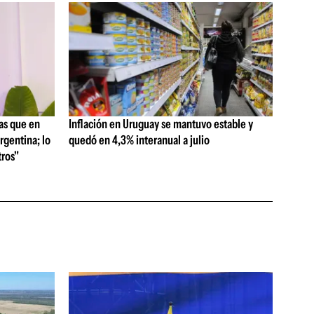
as que en
Inflación en Uruguay se mantuvo estable y
rgentina; lo
quedó en 4,3% interanual a julio
ros"