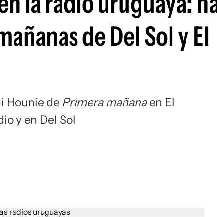
en la radio uruguaya: h
mañanas de Del Sol y El
chi Hounie de
Primera mañana
en El
io y en Del Sol