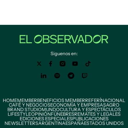
Siguenos en:
HOME
MEMBER
BENEFICIOS MEMBER
REFERÍ
NACIONAL
CAFÉ Y NEGOCIOS
ECONOMÍA Y EMPRESAS
AGRO
BRAND STUDIO
MUNDO
CULTURA Y ESPECTÁCULOS
LIFESTYLE
OPINIÓN
FÚNEBRES
REMATES Y LEGALES
EDICIONES ESPECIALES
PUBLICACIONES
NEWSLETTERS
ARGENTINA
ESPAÑA
ESTADOS UNIDOS