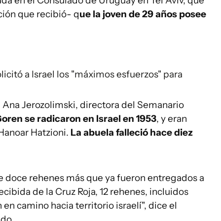
ayuda en el Consulado de Uruguay en Tel Aviv, que
ción que recibió- q
ue la joven de 29 años posee
olicitó a Israel los "máximos esfuerzos" para
 Ana Jerozolimski, directora del Semanario
oren se radicaron en Israel en 1953
, y eran
Hanoar Hatzioni.
La abuela falleció hace diez
 de doce rehenes más que ya fueron entregados a
cibida de la Cruz Roja, 12 rehenes, incluidos
 en camino hacia territorio israelí", dice el
ado.