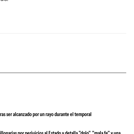
tras ser alcanzado por un rayo durante el temporal
narias por perjuicios al Estado y detalla "dolo", "mala fe" y una