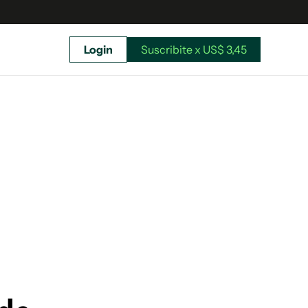
Login
Suscribite x US$ 3,45
uscríbete ahora a El Observador y elegí hasta
donde llegar.
Suscribite x US$ 3,45