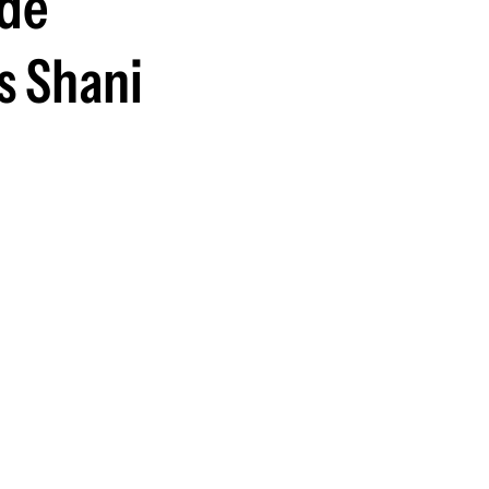
 de
s Shani