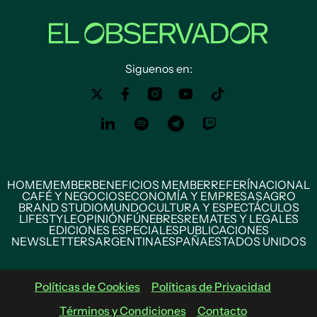
Siguenos en:
HOME
MEMBER
BENEFICIOS MEMBER
REFERÍ
NACIONAL
CAFÉ Y NEGOCIOS
ECONOMÍA Y EMPRESAS
AGRO
BRAND STUDIO
MUNDO
CULTURA Y ESPECTÁCULOS
LIFESTYLE
OPINIÓN
FÚNEBRES
REMATES Y LEGALES
EDICIONES ESPECIALES
PUBLICACIONES
NEWSLETTERS
ARGENTINA
ESPAÑA
ESTADOS UNIDOS
Políticas de Cookies
Políticas de Privacidad
Términos y Condiciones
Contacto