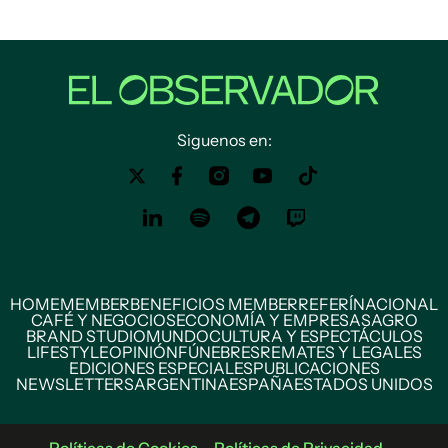
Siguenos en:
HOME
MEMBER
BENEFICIOS MEMBER
REFERÍ
NACIONAL
CAFÉ Y NEGOCIOS
ECONOMÍA Y EMPRESAS
AGRO
BRAND STUDIO
MUNDO
CULTURA Y ESPECTÁCULOS
LIFESTYLE
OPINIÓN
FÚNEBRES
REMATES Y LEGALES
EDICIONES ESPECIALES
PUBLICACIONES
NEWSLETTERS
ARGENTINA
ESPAÑA
ESTADOS UNIDOS
Políticas de Cookies
Políticas de Privacidad