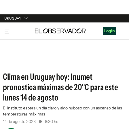
URUGUAY
URUGUAY
Login
ARGENTINA
ESPAÑA
ESTADOS UNIDOS
Clima en Uruguay hoy: Inumet
pronostica máximas de 20°C para este
lunes 14 de agosto
El instituto espera un día claro y algo nuboso con un ascenso de las
temperaturas máximas
14 de agosto 2023
8:30 hs