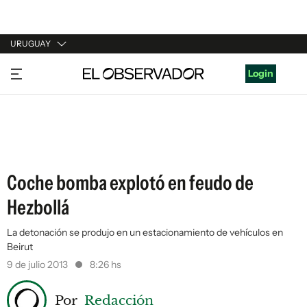
URUGUAY
URUGUAY
Login
ARGENTINA
ESPAÑA
ESTADOS UNIDOS
Coche bomba explotó en feudo de
Hezbollá
La detonación se produjo en un estacionamiento de vehículos en
Beirut
9 de julio 2013
8:26 hs
Por
Redacción