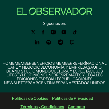
Siguenos en:
HOME
MEMBER
BENEFICIOS MEMBER
REFERÍ
NACIONAL
CAFÉ Y NEGOCIOS
ECONOMÍA Y EMPRESAS
AGRO
BRAND STUDIO
MUNDO
CULTURA Y ESPECTÁCULOS
LIFESTYLE
OPINIÓN
FÚNEBRES
REMATES Y LEGALES
EDICIONES ESPECIALES
PUBLICACIONES
NEWSLETTERS
ARGENTINA
ESPAÑA
ESTADOS UNIDOS
Políticas de Cookies
Políticas de Privacidad
Términos y Condiciones
Contacto