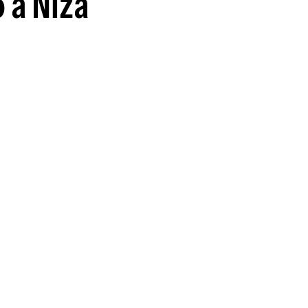
 a Niza
guenos en: