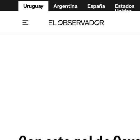
Uruguay
Argentina
España
Estados
Unidos
Home
Juegos 
Referí
Rugby
Fútbol
Básque
Mundial 2026
Tenis
Resultados Deportivos
Runnin
Fútbol internacional
Polidep
Copa Libertadores
Motor