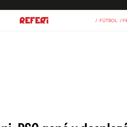
/
FÚTBOL
/ 
Olímpicos
S
tbol
g
ortivo