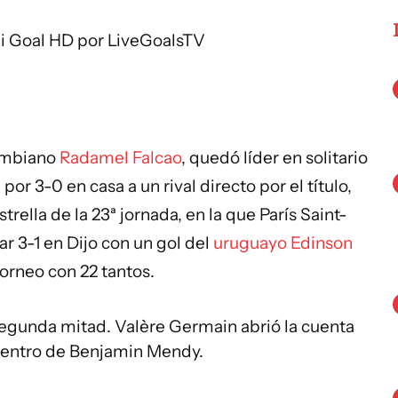
i Goal HD
por
LiveGoalsTV
lombiano
Radamel Falcao
, quedó líder en solitario
por 3-0 en casa a un rival directo por el título,
trella de la 23ª jornada, en la que París Saint-
r 3-1 en Dijo con un gol del
uruguayo
Edinson
torneo con 22 tantos.
segunda mitad. Valère Germain abrió la cuenta
 centro de Benjamin Mendy.