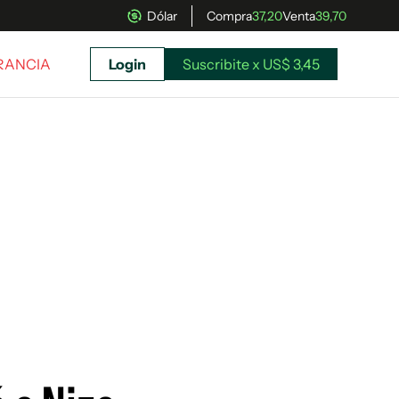
Dólar
Compra
37,20
Venta
39,70
FRANCIA
Login
Suscribite x US$ 3,45
uscríbete ahora a El Observador y elegí hasta
donde llegar.
Suscribite x US$ 3,45