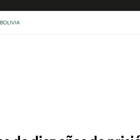
 BOLIVIA
e
S
n
es
Siguenos en:
 y Legales
es especiales
ciones
ters
ina
 Unidos