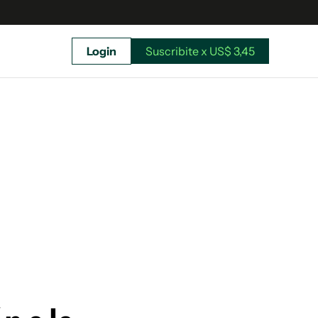
Login
Suscribite x US$ 3,45
uscríbete ahora a El Observador y elegí hasta
donde llegar.
Suscribite x US$ 3,45