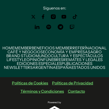
Siguenos en:
HOME
MEMBER
BENEFICIOS MEMBER
REFERÍ
NACIONAL
CAFÉ Y NEGOCIOS
ECONOMÍA Y EMPRESAS
AGRO
BRAND STUDIO
MUNDO
CULTURA Y ESPECTÁCULOS
LIFESTYLE
OPINIÓN
FÚNEBRES
REMATES Y LEGALES
EDICIONES ESPECIALES
PUBLICACIONES
NEWSLETTERS
ARGENTINA
ESPAÑA
ESTADOS UNIDOS
Políticas de Cookies
Políticas de Privacidad
Términos y Condiciones
Contacto