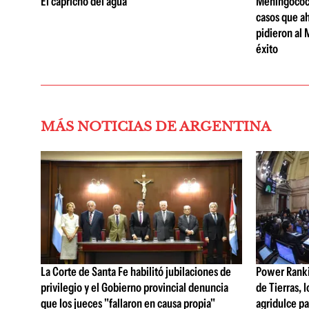
El capricho del agua
Meningococo
casos que ah
pidieron al 
éxito
MÁS NOTICIAS DE ARGENTINA
La Corte de Santa Fe habilitó jubilaciones de
Power Rankin
privilegio y el Gobierno provincial denuncia
de Tierras, 
que los jueces "fallaron en causa propia"
agridulce pa