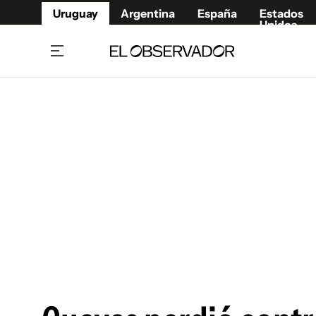
Uruguay
Argentina
España
Estados
Unidos
Home
Juegos 
Referí
Rugby
Fútbol
Básque
Mundial 2026
Tenis
Resultados Deportivos
Runnin
Fútbol internacional
Polidep
Copa Libertadores
Motor