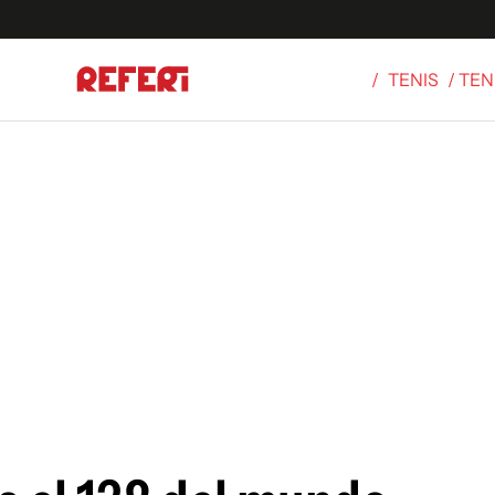
/
TENIS
/ TEN
Olímpicos
S
tbol
g
ortivo