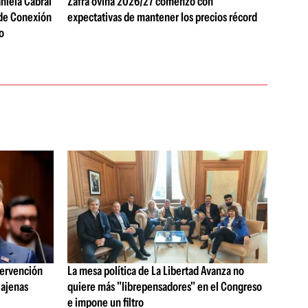
aniela Cabral
Zafra ovina 2026/27 comenzó con
 de Conexión
expectativas de mantener los precios récord
o
tervención
La mesa política de La Libertad Avanza no
 ajenas
quiere más "librepensadores" en el Congreso
e impone un filtro