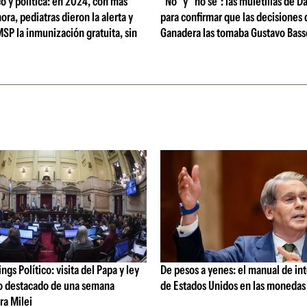
 y política: en 2024, con más
"No" y "no sé": las muletillas de D
ora, pediatras dieron la alerta y
para confirmar que las decisiones
MSP la inmunización gratuita, sin
Ganadera las tomaba Gustavo Bass
gs Político: visita del Papa y ley
De pesos a yenes: el manual de in
lo destacado de una semana
de Estados Unidos en las monedas
ra Milei