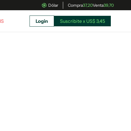
Dólar
Compra
37,20
Venta
39,70
IS
Login
Suscribite x US$ 3,45
uscríbete ahora a El Observador y elegí hasta
donde llegar.
Suscribite x US$ 3,45