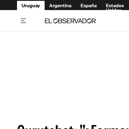
Uruguay
Argentina
España
Estados
Unidos
Home
Juegos 
Referí
Rugby
Fútbol
Básque
Mundial 2026
Tenis
Resultados Deportivos
Runnin
Fútbol internacional
Polidep
Copa Libertadores
Motor