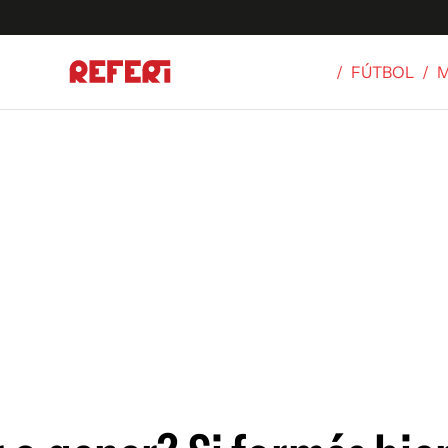
/
FÚTBOL
/
Olímpicos
S
tbol
g
ortivo