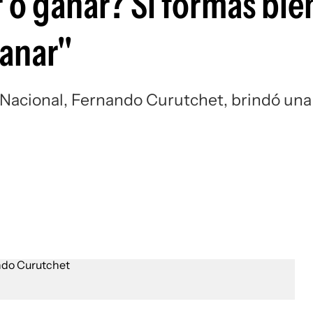
o ganar? Si formás bien
Si
ganar"
e Nacional, Fernando Curutchet, brindó una