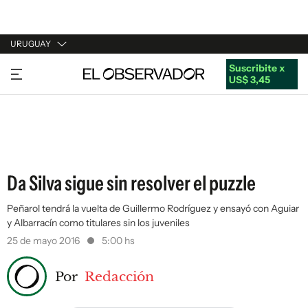
URUGUAY
Suscribite x
URUGUAY
US$ 3,45
ARGENTINA
ESPAÑA
ESTADOS UNIDOS
Da Silva sigue sin resolver el puzzle
Peñarol tendrá la vuelta de Guillermo Rodríguez y ensayó con Aguiar
y Albarracín como titulares sin los juveniles
25 de mayo 2016
5:00 hs
Por
Redacción