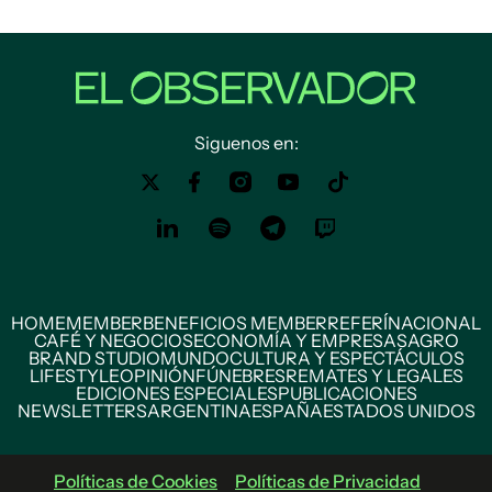
Siguenos en:
HOME
MEMBER
BENEFICIOS MEMBER
REFERÍ
NACIONAL
CAFÉ Y NEGOCIOS
ECONOMÍA Y EMPRESAS
AGRO
BRAND STUDIO
MUNDO
CULTURA Y ESPECTÁCULOS
LIFESTYLE
OPINIÓN
FÚNEBRES
REMATES Y LEGALES
EDICIONES ESPECIALES
PUBLICACIONES
NEWSLETTERS
ARGENTINA
ESPAÑA
ESTADOS UNIDOS
Políticas de Cookies
Políticas de Privacidad