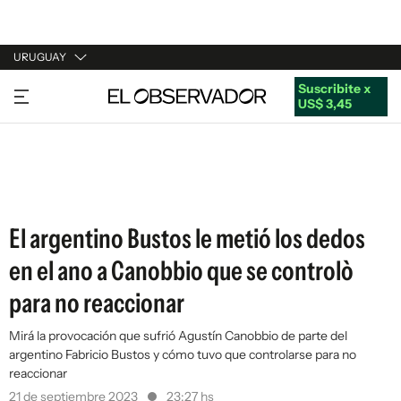
URUGUAY
Suscribite x
URUGUAY
US$ 3,45
ARGENTINA
ESPAÑA
ESTADOS UNIDOS
El argentino Bustos le metió los dedos
en el ano a Canobbio que se controlò
para no reaccionar
Mirá la provocación que sufrió Agustín Canobbio de parte del
argentino Fabricio Bustos y cómo tuvo que controlarse para no
reaccionar
21 de septiembre 2023
23:27 hs