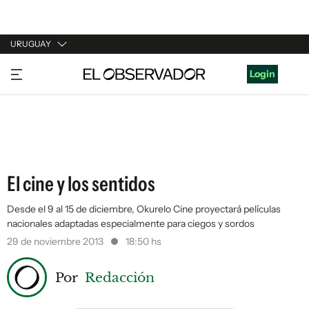
URUGUAY
URUGUAY
Login
ARGENTINA
ESPAÑA
ESTADOS UNIDOS
El cine y los sentidos
Desde el 9 al 15 de diciembre, Okurelo Cine proyectará películas
nacionales adaptadas especialmente para ciegos y sordos
29 de noviembre 2013
18:50 hs
Por
Redacción