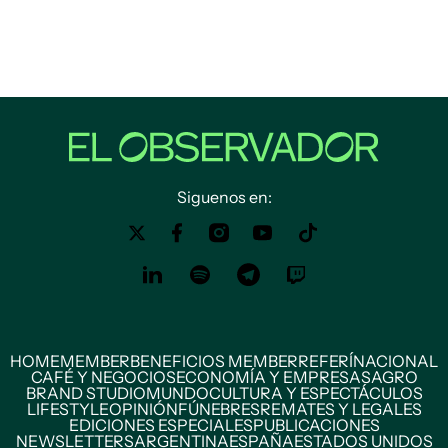
Siguenos en:
HOME
MEMBER
BENEFICIOS MEMBER
REFERÍ
NACIONAL
CAFÉ Y NEGOCIOS
ECONOMÍA Y EMPRESAS
AGRO
BRAND STUDIO
MUNDO
CULTURA Y ESPECTÁCULOS
LIFESTYLE
OPINIÓN
FÚNEBRES
REMATES Y LEGALES
EDICIONES ESPECIALES
PUBLICACIONES
NEWSLETTERS
ARGENTINA
ESPAÑA
ESTADOS UNIDOS