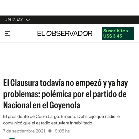
URUGUAY
Suscribite x
URUGUAY
US$ 3,45
ARGENTINA
ESPAÑA
ESTADOS UNIDOS
El Clausura todavía no empezó y ya hay
problemas: polémica por el partido de
Nacional en el Goyenola
El presidente de Cerro Largo, Ernesto Dehl, dijo que nadie le
comunicó que el estadio estuviera inhabilitado
7 de septiembre 2021
9:08 hs