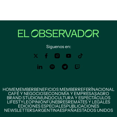
Siguenos en:
HOME
MEMBER
BENEFICIOS MEMBER
REFERÍ
NACIONAL
CAFÉ Y NEGOCIOS
ECONOMÍA Y EMPRESAS
AGRO
BRAND STUDIO
MUNDO
CULTURA Y ESPECTÁCULOS
LIFESTYLE
OPINIÓN
FÚNEBRES
REMATES Y LEGALES
EDICIONES ESPECIALES
PUBLICACIONES
NEWSLETTERS
ARGENTINA
ESPAÑA
ESTADOS UNIDOS