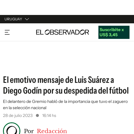
URUGUAY
Suscribite x
URUGUAY
US$ 3,45
ARGENTINA
ESPAÑA
ESTADOS UNIDOS
El emotivo mensaje de Luis Suárez a
Diego Godín por su despedida del fútbol
El delantero de Gremio habló de la importancia que tuvo el zaguero
en la selección nacional
28 de julio 2023
16:14 hs
Por
Redacción