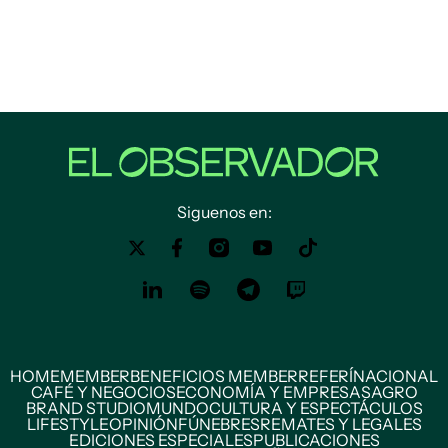
Siguenos en:
HOME
MEMBER
BENEFICIOS MEMBER
REFERÍ
NACIONAL
CAFÉ Y NEGOCIOS
ECONOMÍA Y EMPRESAS
AGRO
BRAND STUDIO
MUNDO
CULTURA Y ESPECTÁCULOS
LIFESTYLE
OPINIÓN
FÚNEBRES
REMATES Y LEGALES
EDICIONES ESPECIALES
PUBLICACIONES