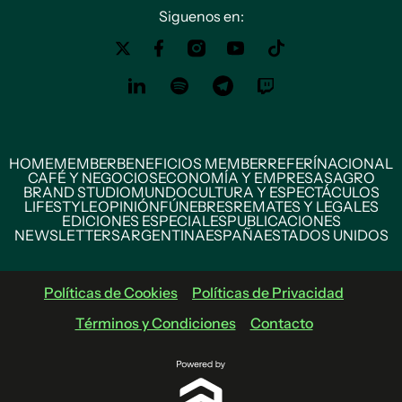
Siguenos en:
HOME
MEMBER
BENEFICIOS MEMBER
REFERÍ
NACIONAL
CAFÉ Y NEGOCIOS
ECONOMÍA Y EMPRESAS
AGRO
BRAND STUDIO
MUNDO
CULTURA Y ESPECTÁCULOS
LIFESTYLE
OPINIÓN
FÚNEBRES
REMATES Y LEGALES
EDICIONES ESPECIALES
PUBLICACIONES
NEWSLETTERS
ARGENTINA
ESPAÑA
ESTADOS UNIDOS
Políticas de Cookies
Políticas de Privacidad
Términos y Condiciones
Contacto