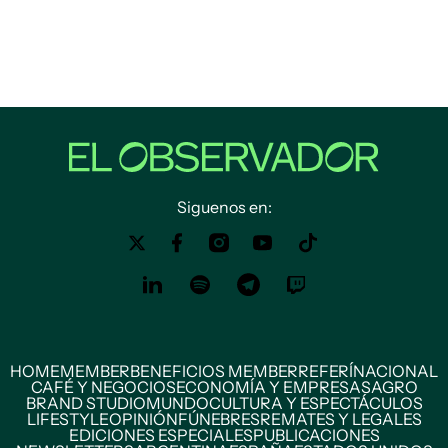
Siguenos en:
HOME
MEMBER
BENEFICIOS MEMBER
REFERÍ
NACIONAL
CAFÉ Y NEGOCIOS
ECONOMÍA Y EMPRESAS
AGRO
BRAND STUDIO
MUNDO
CULTURA Y ESPECTÁCULOS
LIFESTYLE
OPINIÓN
FÚNEBRES
REMATES Y LEGALES
EDICIONES ESPECIALES
PUBLICACIONES