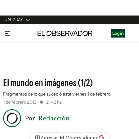
URUGUAY
URUGUAY
Login
ARGENTINA
ESPAÑA
ESTADOS UNIDOS
El mundo en imágenes (1/2)
Fragmentos de lo que sucedió este viernes 1 de febrero
1 de febrero 2013
21:42 hs
Por
Redacción
Agregar El Observador en