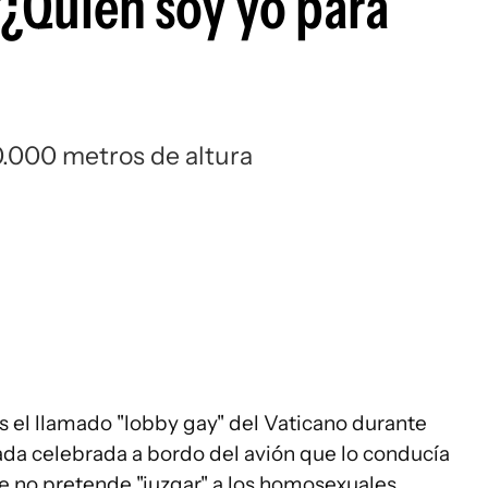
"¿Quién soy yo para
10.000 metros de altura
s el llamado "lobby gay" del Vaticano durante
da celebrada a bordo del avión que lo conducía
que no pretende "juzgar" a los homosexuales.