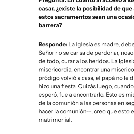
Pregunta:
En cuanto al acceso a lo
casar, ¿existe la posibilidad de que 
estos sacramentos sean una ocasió
barrera?
Responde:
La Iglesia es madre, debe 
Señor no se cansa de perdonar, noso
de todo, curar a los heridos. La Igle
misericordia, encontrar una miserico
pródigo volvió a casa, el papá no le d
hizo una fiesta. Quizás luego, cuando 
esperó, fue a encontrarlo. Esto es mi
de la comunión a las personas en se
hacer la comunión--, creo que esto es
matrimonial.