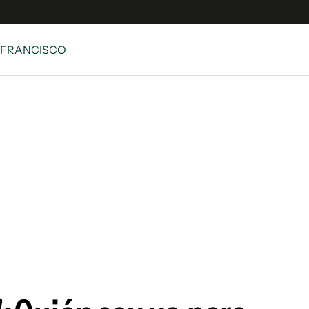
 FRANCISCO
e
S
n
es
Siguenos en:
 y Legales
es especiales
ciones
ters
ina
 Unidos