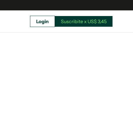
Login
Suscribite x US$ 3,45
uscríbete ahora a El Observador y elegí hasta
donde llegar.
Suscribite x US$ 3,45