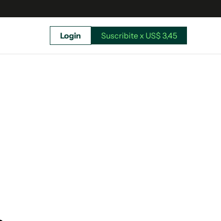
Login
Suscribite x US$ 3,45
uscríbete ahora a El Observador y elegí hasta
donde llegar.
Suscribite x US$ 3,45