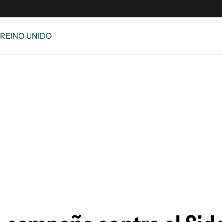
 REINO UNIDO
e
S
n
es
Siguenos en:
 y Legales
es especiales
ciones
ters
ina
 Unidos