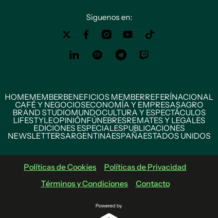
Siguenos en:
HOME
MEMBER
BENEFICIOS MEMBER
REFERÍ
NACIONAL
CAFÉ Y NEGOCIOS
ECONOMÍA Y EMPRESAS
AGRO
BRAND STUDIO
MUNDO
CULTURA Y ESPECTÁCULOS
LIFESTYLE
OPINIÓN
FÚNEBRES
REMATES Y LEGALES
EDICIONES ESPECIALES
PUBLICACIONES
NEWSLETTERS
ARGENTINA
ESPAÑA
ESTADOS UNIDOS
Políticas de Cookies
Políticas de Privacidad
Términos y Condiciones
Contacto