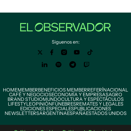
Siguenos en:
HOME
MEMBER
BENEFICIOS MEMBER
REFERÍ
NACIONAL
CAFÉ Y NEGOCIOS
ECONOMÍA Y EMPRESAS
AGRO
BRAND STUDIO
MUNDO
CULTURA Y ESPECTÁCULOS
LIFESTYLE
OPINIÓN
FÚNEBRES
REMATES Y LEGALES
EDICIONES ESPECIALES
PUBLICACIONES
NEWSLETTERS
ARGENTINA
ESPAÑA
ESTADOS UNIDOS