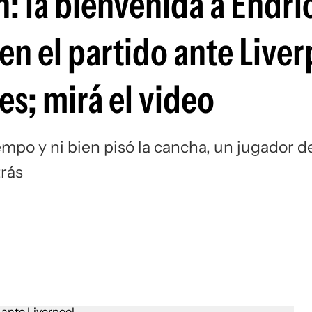
: la bienvenida a Endric
Si
 en el partido ante Live
s; mirá el video
empo y ni bien pisó la cancha, un jugador d
trás