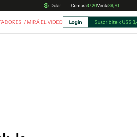
Dólar
Compra
37,20
Venta
39,70
RTADORES
/ MIRÁ EL VIDEO
Login
Suscribite x US$ 3
uscríbete ahora a El Observador y elegí hasta
donde llegar.
Suscribite x US$ 3,45