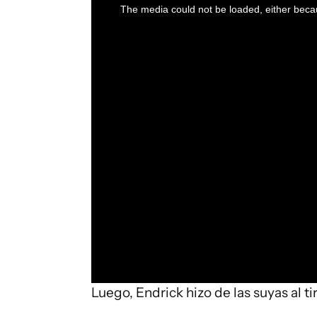
a
The media could not be loaded, either becau
modal
window.
Luego, Endrick hizo de las suyas al ti