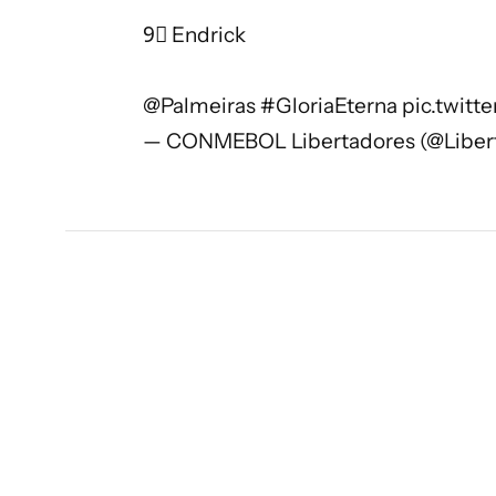
9⃣ Endrick
@Palmeiras
#GloriaEterna
pic.twit
— CONMEBOL Libertadores (@Liber