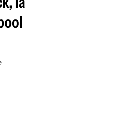
k, la
guenos en:
rpool
e