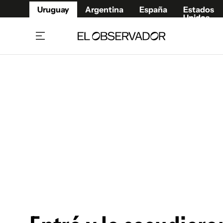
Uruguay
Argentina
España
Estados
Unidos
Home
Juegos 
Referí
Rugby
Fútbol
Básque
Mundial 2026
Tenis
Resultados Deportivos
Runnin
Fútbol internacional
Polidep
Copa Libertadores
Motor