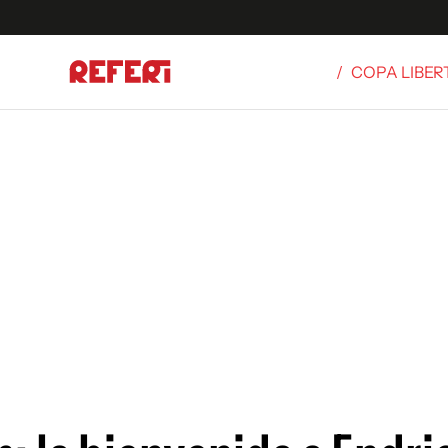
/
COPA LIBE
Olímpicos
S
tbol
g
ortivo