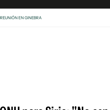
 REUNIÓN EN GINEBRA
e
S
n
es
Siguenos en:
 y Legales
es especiales
ciones
ters
ina
 Unidos