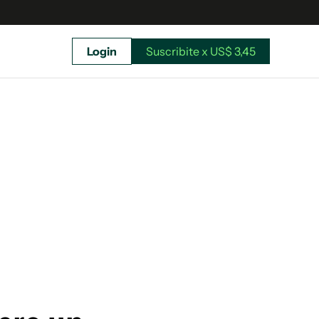
Login
Suscribite x US$ 3,45
uscríbete ahora a El Observador y elegí hasta
donde llegar.
Suscribite x US$ 3,45