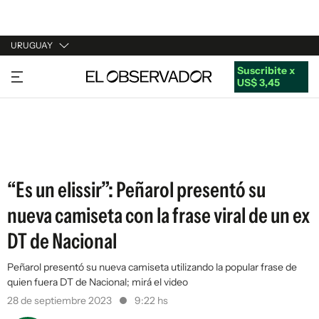
URUGUAY
Suscribite x
URUGUAY
US$ 3,45
ARGENTINA
ESPAÑA
ESTADOS UNIDOS
“Es un elissir”: Peñarol presentó su
nueva camiseta con la frase viral de un ex
DT de Nacional
Peñarol presentó su nueva camiseta utilizando la popular frase de
quien fuera DT de Nacional; mirá el video
28 de septiembre 2023
9:22 hs