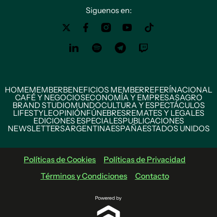
Siguenos en:
HOME
MEMBER
BENEFICIOS MEMBER
REFERÍ
NACIONAL
CAFÉ Y NEGOCIOS
ECONOMÍA Y EMPRESAS
AGRO
BRAND STUDIO
MUNDO
CULTURA Y ESPECTÁCULOS
LIFESTYLE
OPINIÓN
FÚNEBRES
REMATES Y LEGALES
EDICIONES ESPECIALES
PUBLICACIONES
NEWSLETTERS
ARGENTINA
ESPAÑA
ESTADOS UNIDOS
Políticas de Cookies
Políticas de Privacidad
Términos y Condiciones
Contacto