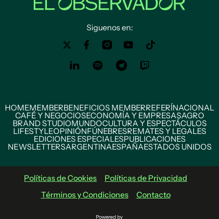
Siguenos en:
HOME
MEMBER
BENEFICIOS MEMBER
REFERÍ
NACIONAL
CAFÉ Y NEGOCIOS
ECONOMÍA Y EMPRESAS
AGRO
BRAND STUDIO
MUNDO
CULTURA Y ESPECTÁCULOS
LIFESTYLE
OPINIÓN
FÚNEBRES
REMATES Y LEGALES
EDICIONES ESPECIALES
PUBLICACIONES
NEWSLETTERS
ARGENTINA
ESPAÑA
ESTADOS UNIDOS
Políticas de Cookies
Políticas de Privacidad
Términos y Condiciones
Contacto