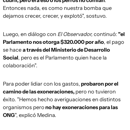
cubrir, pero era eso o los perros no comían
.
Entonces nada, es como nuestra bomba que
dejamos crecer, crecer, y explotó", sostuvo.
Luego, en diálogo con
El Observador,
continuó:
"el
Parlamento nos otorga $320.000 por año
, el pago
se hace
a través del Ministerio de Desarrollo
Social
, pero es el Parlamento quien hace la
colaboración".
Para poder lidiar con los gastos,
probaron por el
camino de las exoneraciones,
pero no tuvieron
éxito. "Hemos hecho averiguaciones en distintos
organismos pero
no hay exoneraciones para las
ONG
", explicó Medina.