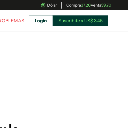
Dólar
Compra
37,20
Venta
39,70
PROBLEMAS
Login
Suscribite x US$ 3,45
uscríbete ahora a El Observador y elegí hasta
donde llegar.
Suscribite x US$ 3,45