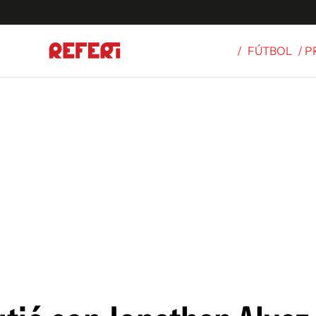
/
FÚTBOL
/ 
Olímpicos
S
tbol
g
ortivo