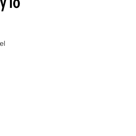
y lo
guenos en:
el