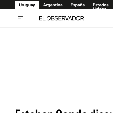
Uruguay
Argentina
España
Estados
Unidos
Home
Juegos 
Referí
Rugby
Fútbol
Básque
Mundial 2026
Tenis
Resultados Deportivos
Runnin
Fútbol internacional
Polidep
Copa Libertadores
Motor