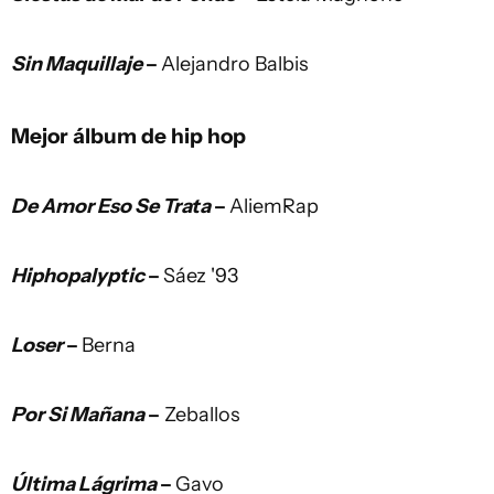
Sin Maquillaje
–
Alejandro Balbis
Mejor álbum de hip hop
De Amor Eso Se Trata
–
AliemRap
Hiphopalyptic
–
Sáez '93
Loser
–
Berna
Por Si Mañana
–
Zeballos
Última Lágrima
–
Gavo