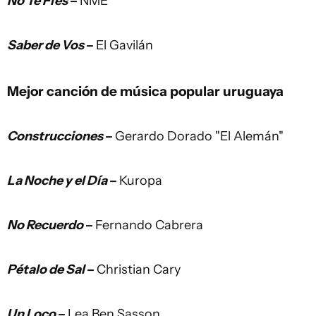
No Te Fíes
–
NME
Saber de Vos
–
El Gavilán
Mejor canción de música popular uruguaya
Construcciones
–
Gerardo Dorado "El Alemán"
La Noche y el Día
–
Kuropa
No Recuerdo
–
Fernando Cabrera
Pétalo de Sal
–
Christian Cary
Un Loco
–
Lea Ben Sasson