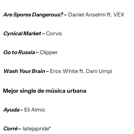
Are Spores Dangerous?
–
Daniel Anselmi ft. VEX
Cynical Market
–
Corvis
Go to Russia
–
Clipper
Wash Your Brain
–
Eros White ft. Dani Umpi
Mejor single de música urbana
Ayuda
–
Eli Almic
Corré
–
latejapride*