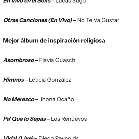
En Vivo en el Solís
–
Lucas Sugo
Otras Canciones (En Vivo)
–
No Te Va Gustar
Mejor álbum de inspiración religiosa
Asombroso
–
Flavia Guasch
Himnos
–
Leticia González
No Merezco
–
Jhona Ocaño
Pa' Que lo Sepas
–
Los Renuevos
Vida! (Live)
–
Diego Reynolds