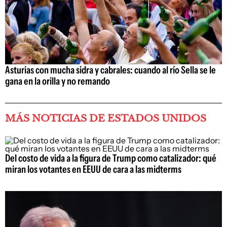
Asturias con mucha sidra y cabrales: cuando al río Sella se le
gana en la orilla y no remando
MÁS NOTICIAS DE ESTADOS UNIDOS
Del costo de vida a la figura de Trump como catalizador: qué
miran los votantes en EEUU de cara a las midterms