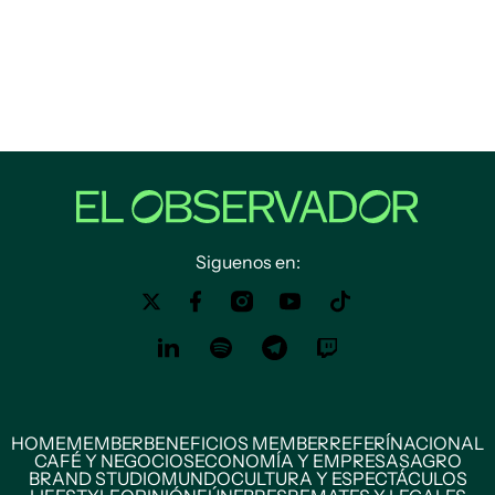
Siguenos en:
HOME
MEMBER
BENEFICIOS MEMBER
REFERÍ
NACIONAL
CAFÉ Y NEGOCIOS
ECONOMÍA Y EMPRESAS
AGRO
BRAND STUDIO
MUNDO
CULTURA Y ESPECTÁCULOS