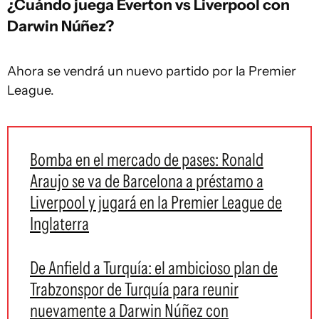
¿Cuándo juega Everton vs Liverpool con
Darwin Núñez?
Ahora se vendrá un nuevo partido por la Premier
League.
Bomba en el mercado de pases: Ronald
Araujo se va de Barcelona a préstamo a
Liverpool y jugará en la Premier League de
Inglaterra
De Anfield a Turquía: el ambicioso plan de
Trabzonspor de Turquía para reunir
nuevamente a Darwin Núñez con