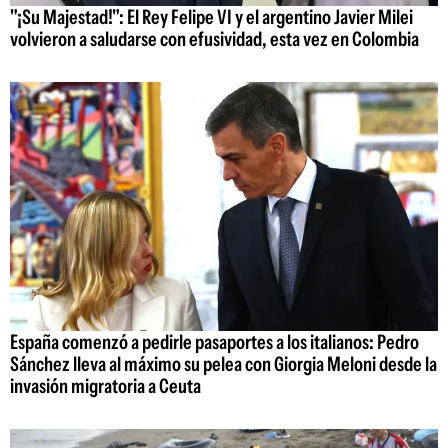
"¡Su Majestad!": El Rey Felipe VI y el argentino Javier Milei
volvieron a saludarse con efusividad, esta vez en Colombia
España comenzó a pedirle pasaportes a los italianos: Pedro
Sánchez lleva al máximo su pelea con Giorgia Meloni desde la
invasión migratoria a Ceuta