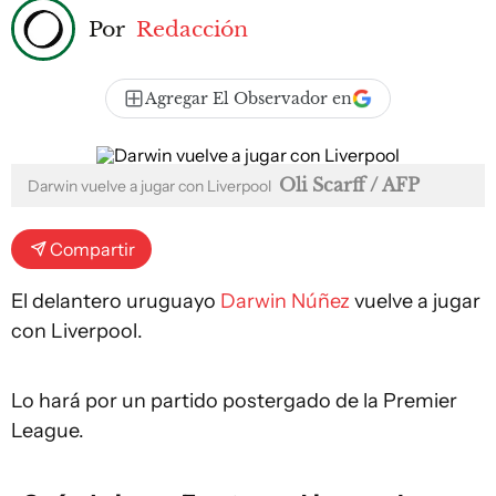
Por
Redacción
Agregar El Observador en
Oli Scarff / AFP
Darwin vuelve a jugar con Liverpool
Compartir
El delantero uruguayo
Darwin Núñez
vuelve a jugar
con Liverpool.
Lo hará por un partido postergado de la Premier
League.