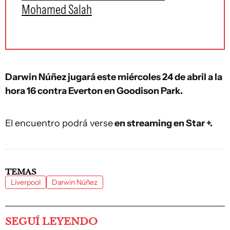
Mohamed Salah
Darwin Núñez jugará este miércoles 24 de abril a la
hora 16 contra Everton en Goodison Park.
El encuentro podrá verse
en streaming en Star +.
TEMAS
Liverpool
Darwin Núñez
SEGUÍ LEYENDO