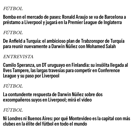
FÚTBOL
Bomba en el mercado de pases: Ronald Araujo se va de Barcelona a
préstamo a Liverpool y jugará en la Premier League de Inglaterra
FÚTBOL
De Anfield a Turquía: el ambicioso plan de Trabzonspor de Turquía
para reunir nuevamente a Darwin Núñez con Mohamed Salah
ENTREVISTA
Camilo Speranza, un DT uruguayo en Finlandia: su insólita llegada al
Ilves Tampere, las largas travesías para competir en Conference
League y su paso por Liverpool
FÚTBOL
La contundente respuesta de Darwin Núñez sobre dos
excompañeros suyos en Liverpool; mirá el video
FÚTBOL
Ni Londres ni Buenos Aires: por qué Montevideo es la capital con más
clubes en la élite del fútbol en todo el mundo