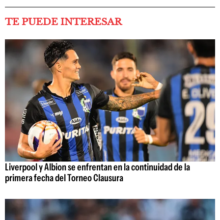
TE PUEDE INTERESAR
Liverpool y Albion se enfrentan en la continuidad de la
primera fecha del Torneo Clausura