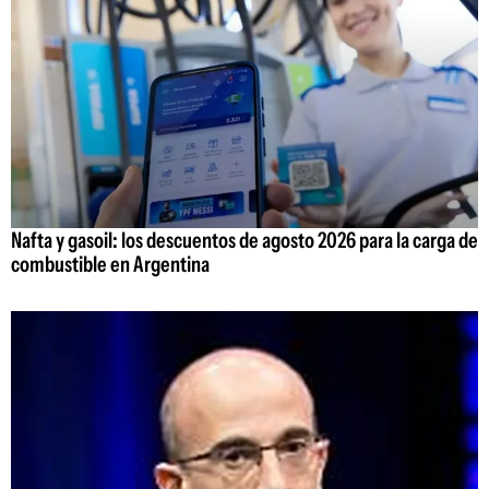
Nafta y gasoil: los descuentos de agosto 2026 para la carga de
combustible en Argentina