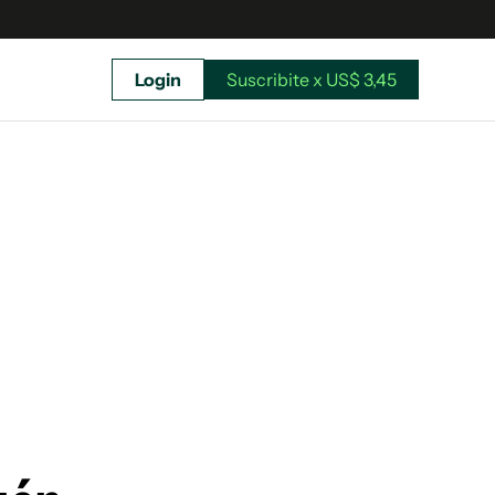
Login
Suscribite x US$ 3,45
uscríbete ahora a El Observador y elegí hasta
donde llegar.
Suscribite x US$ 3,45